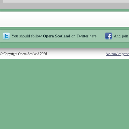
You should follow
Opera Scotland
on Twitter
here
And join
© Copyright Opera Scotland 2026
Acknowledgeme