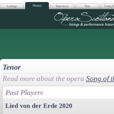
History
Listings
Interviews
Buy
Using th
Opera Scotla
Tenor
Read more about the opera
Song of t
Past Players
Lied von der Erde 2020