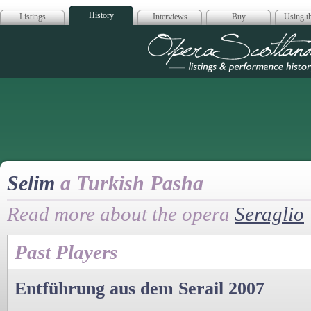
History
Listings
Interviews
Buy
Using th
Opera Scotla
Selim
a Turkish Pasha
Read more about the opera
Seraglio
Past Players
Entführung aus dem Serail 2007