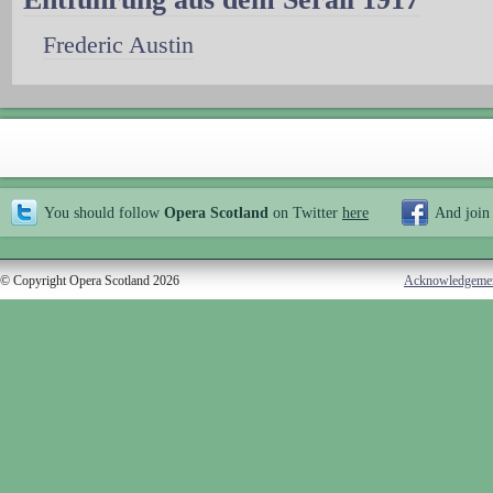
Frederic Austin
You should follow
Opera Scotland
on Twitter
here
And join
© Copyright Opera Scotland 2026
Acknowledgeme