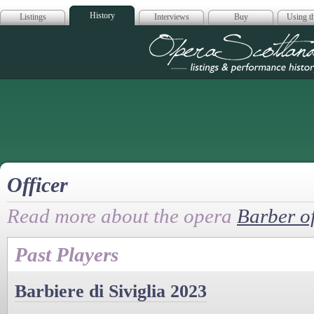
History
Listings
Interviews
Buy
Using th
Opera Scotla
Officer
Read more about the opera
Barber of
Past Players
Barbiere di Siviglia 2023