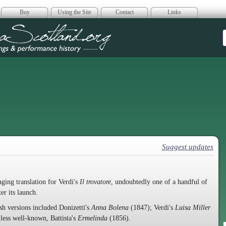
Buy
Using the Site
Contact
Links
era Scotland
Suggest updates
inging translation for Verdi's
Il trovatore
, undoubtedly one of a handful of
er its launch.
sh versions included Donizetti's
Anna Bolena
(1847); Verdi's
Luisa Miller
 less well-known, Battista's
Ermelinda
(1856).