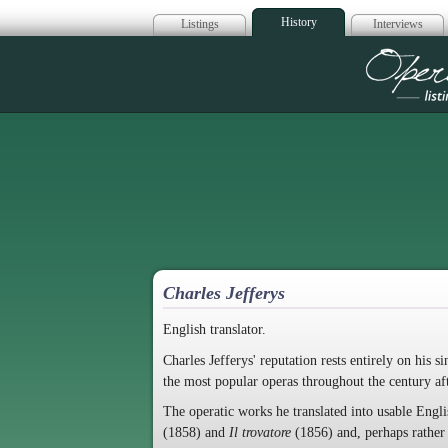
History
Listings
Interviews
Op
Charles Jefferys
English translator.
Charles Jefferys' reputation rests entirely on his s
the most popular operas throughout the century aft
The operatic works he translated into usable Engli
(1858) and
Il trovatore
(1856) and, perhaps rather