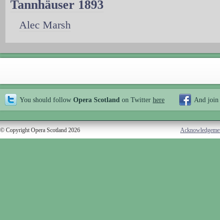
Tannhäuser 1893
Alec Marsh
You should follow
Opera Scotland
on Twitter
here
And join
© Copyright Opera Scotland 2026
Acknowledgeme