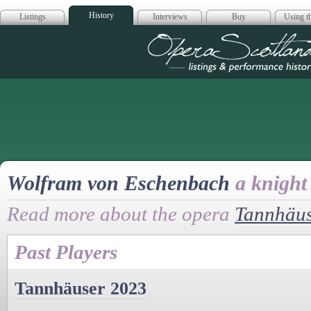
History
Listings
Interviews
Buy
Using th
Opera Scotla
Wolfram von Eschenbach
a knight
Read more about the opera
Tannhäu
Past Players
Tannhäuser 2023