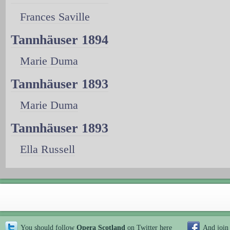
Frances Saville
Tannhäuser 1894
Marie Duma
Tannhäuser 1893
Marie Duma
Tannhäuser 1893
Ella Russell
You should follow
Opera Scotland
on Twitter
here
And join