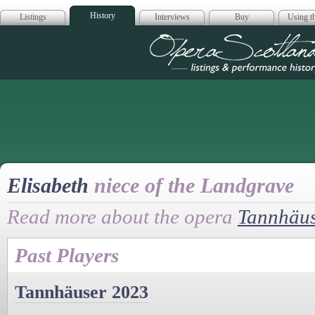
History
Listings
Interviews
Buy
Using th
Opera Scotla
Elisabeth
niece of the Landgrave
Read more about the opera
Tannhäu
Past Players
Tannhäuser 2023