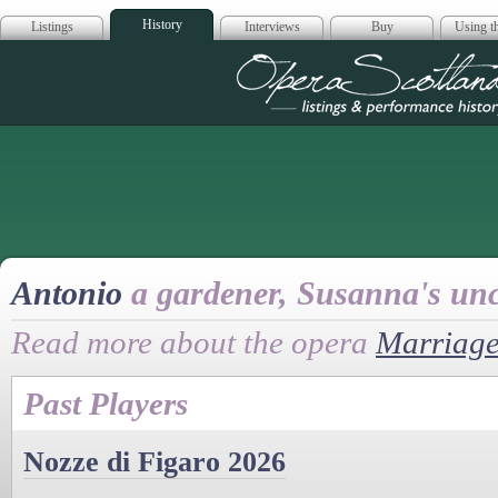
History
Listings
Interviews
Buy
Using th
Opera Scotla
Antonio
a gardener, Susanna's unc
Read more about the opera
Marriage
Past Players
Nozze di Figaro 2026