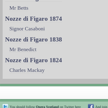
Mr Betts
Nozze di Figaro 1874
Signor Casaboni
Nozze di Figaro 1838
Mr Benedict
Nozze di Figaro 1824
Charles Mackay
You should follow
Opera Scotland
on Twitter
here
And join