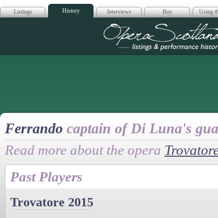
History
Listings
Interviews
Buy
Using th
Opera Scotla
Ferrando
captain of Di Luna's gu
Read more about the opera
Trovator
Past Players
Trovatore 2015