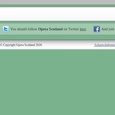
You should follow
Opera Scotland
on Twitter
here
And join
© Copyright Opera Scotland 2026
Acknowledgeme