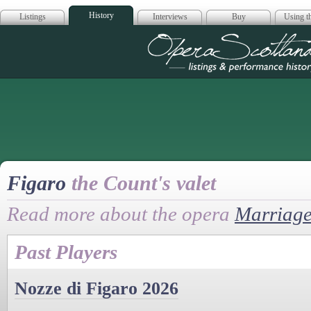
History
Listings
Interviews
Buy
Using th
Opera Scotla
Figaro
the Count's valet
Read more about the opera
Marriage
Past Players
Nozze di Figaro 2026